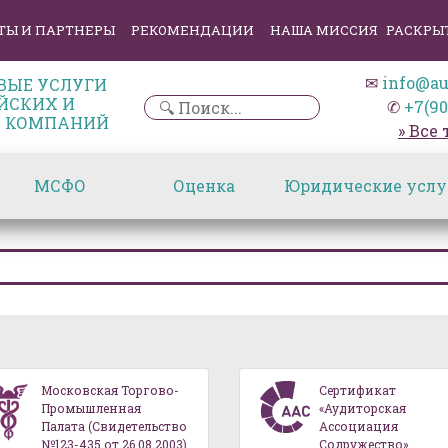
ТЫ И ПАРТНЕРЫ
РЕКОМЕНДАЦИИ
НАША МИССИЯ
РАСКРЫ
✉
info@au
ВЫЕ УСЛУГИ
ЙСКИХ И
✆
+7(90
 КОМПАНИЙ
» Все
МСФО
Оценка
Юридические услу
Московская Торгово-
Сертификат
Промышленная
«Аудиторская
Палата (Свидетельство
Ассоциация
№123-435 от 26.08.2003)
Содружество»