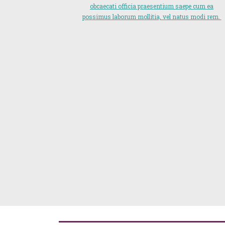
obcaecati officia praesentium saepe cum ea
possimus laborum mollitia, vel natus modi rem.